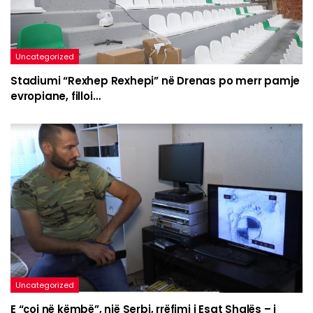
Uncategorized
Stadiumi “Rexhep Rexhepi” në Drenas po merr pamje
evropiane, filloi…
Uncategorized
E “çoi në këmbë”, një Serbi, rrëfimi i Esat Shalës – i