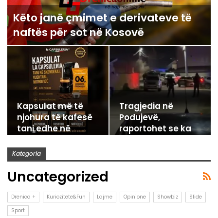
Këto janë çmimet e derivateve të
naftës për sot në Kosovë
Kapsulat më të
Tragjedia në
njohura të kafesë
Podujevë,
tani edhe në
raportohet se ka
Drenicë, Vushtrri
vdekur njëra nga
e…
gratë e…
Kategoria
Uncategorized
Drenica +
Kuriozitete&Fun
Lajme
Opinione
Showbiz
Slide
Sport