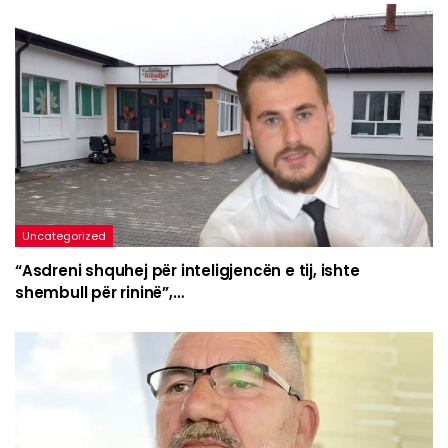
Uncategorized
“Asdreni shquhej për inteligjencën e tij, ishte
shembull për rininë”,…