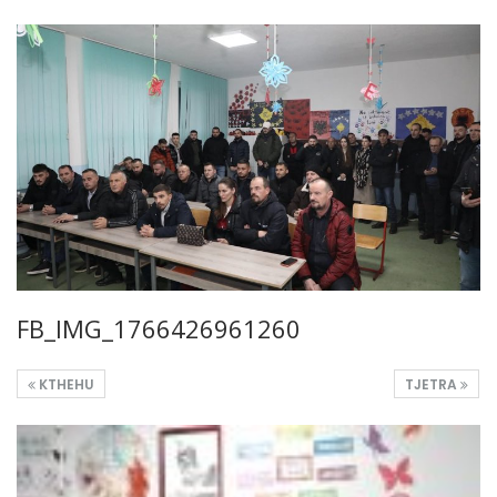
FB_IMG_1766426961260
KTHEHU
TJETRA