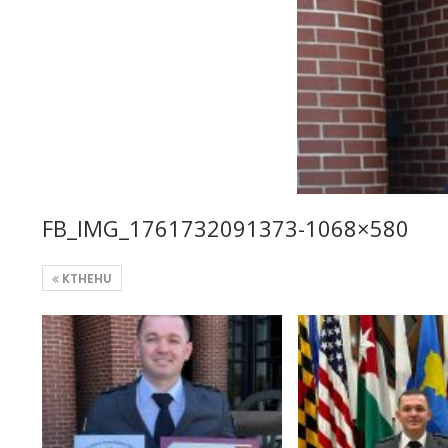
FB_IMG_1761732091373-1068×580
KTHEHU