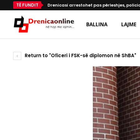
TË FUNDIT
Drenicasi arrestohet pas përleshjes, polici
BALLINA
LAJME
Return to "Oficeri i FSK-së diplomon në ShBA"