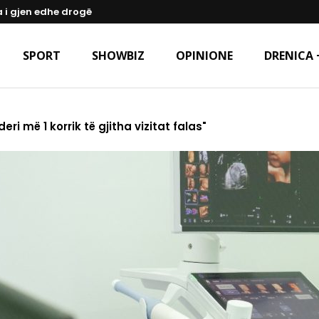
a i gjen edhe drogë
SPORT
SHOWBIZ
OPINIONE
DRENICA 
i më 1 korrik të gjitha vizitat falas"