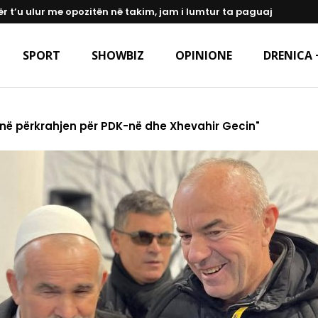
ër t’u ulur me opozitën në takim, jam i lumtur ta paguaj
SPORT
SHOWBIZ
OPINIONE
DRENICA 
jnë përkrahjen për PDK-në dhe Xhevahir Gecin"