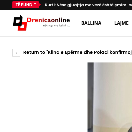
TË FUNDIT
Kurti: Nëse gjuajtja me vezë është çmimi p
BALLINA
LAJME
Return to "Klina e Epërme dhe Polaci konfirmo