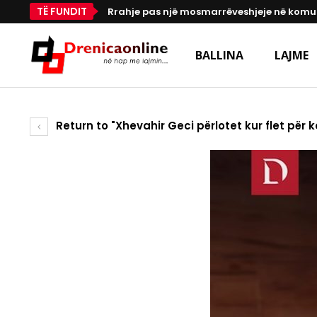
TË FUNDIT
Rrahje pas një mosmarrëveshjeje në komun
BALLINA
LAJME
Return to "Xhevahir Geci përlotet kur flet pë