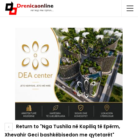
Return to "Nga Tushila në Kopiliq të Epërm,
Xhevahir Geci bashkëbisedon me qytetarët"