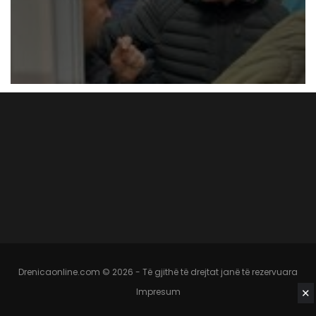
Drenicaonline.com © 2026 - Të gjithë të drejtat janë të rezervuara
✕
Impresum