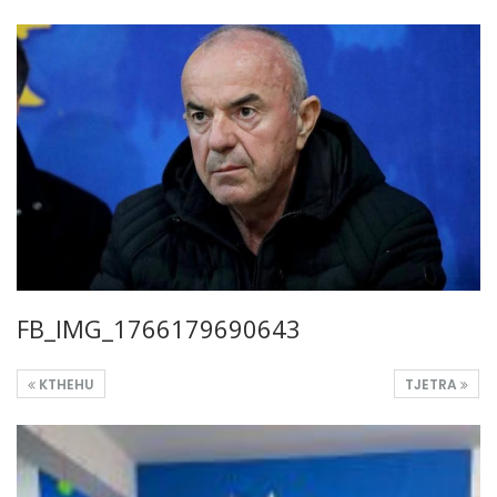
FB_IMG_1766179690643
KTHEHU
TJETRA