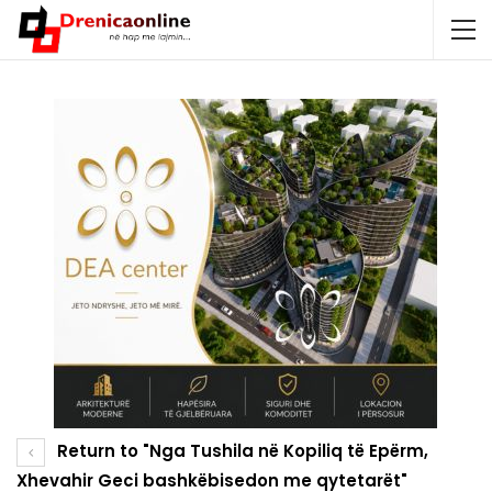
Return to "Nga Tushila në Kopiliq të Epërm,
Xhevahir Geci bashkëbisedon me qytetarët"