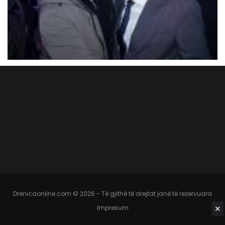
Drenicaonline.com © 2026 - Të gjithë të drejtat janë të rezervuara
✕
Impresum