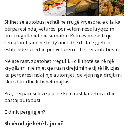
Shihet se autobusi është në rrugë kryesore, e cila ka
përparësi ndaj veturës, por vetëm nëse kryqëzimi
nuk rregullohet me semafor. Këtu është rasti që
semaforët janë në të dy anët dhe drita e gjelbër
është ndezur edhe për veturën edhe për autobusin.
Në atë rast, zbatohet rregulli, i cili thotë se në një
kryqëzim, një mjet që ruan drejtimin e tij të lëvizjes
ka përparësi ndaj një automjeti që vjen nga drejtimi
i kundërt dhe kthehet majtas.
Pra, përparësi lëvizjeje në këtë rast ka vetura, dhe
pastaj autobusi.
E dinit përgjigjen?
Shpërndaje këtë lajm në: