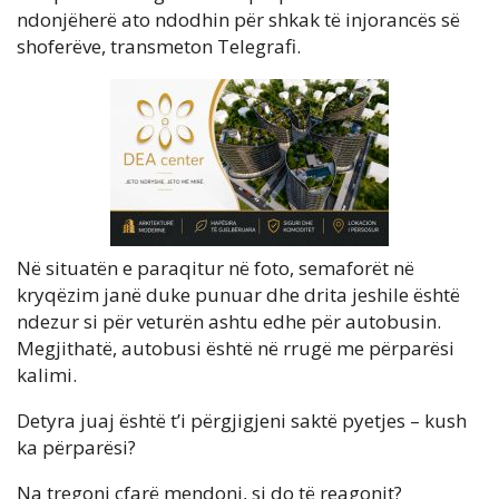
ndonjëherë ato ndodhin për shkak të injorancës së
shoferëve, transmeton Telegrafi.
Në situatën e paraqitur në foto, semaforët në
kryqëzim janë duke punuar dhe drita jeshile është
ndezur si për veturën ashtu edhe për autobusin.
Megjithatë, autobusi është në rrugë me përparësi
kalimi.
Detyra juaj është t’i përgjigjeni saktë pyetjes – kush
ka përparësi?
Na tregoni çfarë mendoni, si do të reagonit?