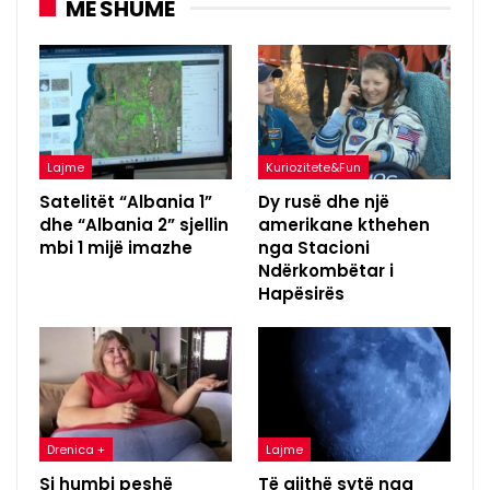
MË SHUMË
Lajme
Kuriozitete&Fun
Satelitët “Albania 1”
Dy rusë dhe një
dhe “Albania 2” sjellin
amerikane kthehen
mbi 1 mijë imazhe
nga Stacioni
Ndërkombëtar i
Hapësirës
Drenica +
Lajme
Si humbi peshë
Të gjithë sytë nga