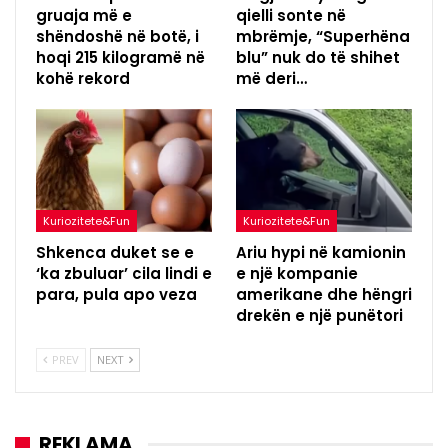
gruaja më e
qielli sonte në
shëndoshë në botë, i
mbrëmje, “Superhëna
hoqi 215 kilogramë në
blu” nuk do të shihet
kohë rekord
më deri…
Kuriozitete&Fun
Kuriozitete&Fun
Shkenca duket se e
Ariu hypi në kamionin
‘ka zbuluar’ cila lindi e
e një kompanie
para, pula apo veza
amerikane dhe hëngri
drekën e një punëtori
PREV
NEXT
REKLAMA