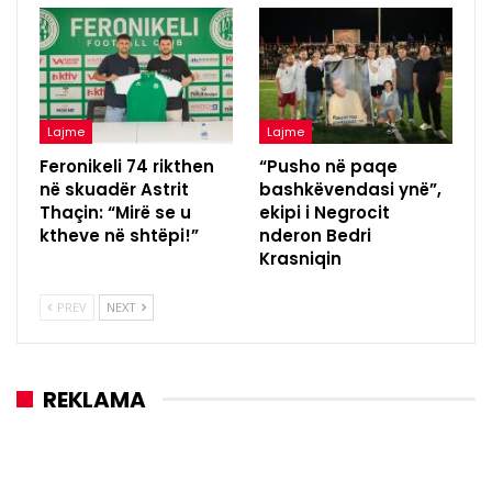
Lajme
Lajme
Feronikeli 74 rikthen
“Pusho në paqe
në skuadër Astrit
bashkëvendasi ynë”,
Thaçin: “Mirë se u
ekipi i Negrocit
ktheve në shtëpi!”
nderon Bedri
Krasniqin
PREV
NEXT
REKLAMA