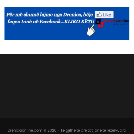
Drenicaonline.com © 2026 - Të gjithë të drejtat janë të rezervuara