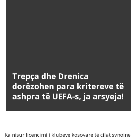
Trepça dhe Drenica
dorëzohen para kritereve të
ashpra të UEFA-s, ja arsyeja!
Ka nisur licencimi i klubeve kosovare të cilat synojnë