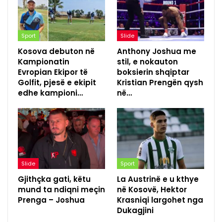
Sport
Slide
Kosova debuton në
Anthony Joshua me
Kampionatin
stil, e nokauton
Evropian Ekipor të
boksierin shqiptar
Golfit, pjesë e ekipit
Kristian Prengën qysh
edhe kampioni…
në…
Slide
Sport
Gjithçka gati, këtu
La Austrinë e u kthye
mund ta ndiqni meçin
në Kosovë, Hektor
Prenga – Joshua
Krasniqi largohet nga
Dukagjini