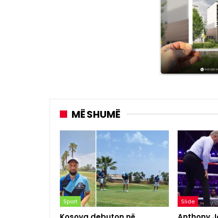
MË SHUMË
Sport
Slide
Kosova debuton në
Anthony Jo