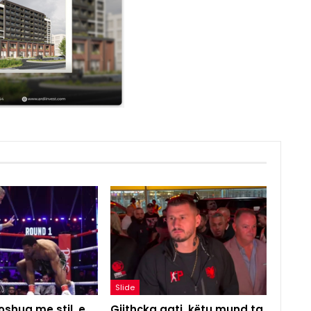
Slide
shua me stil, e
Gjithçka gati, këtu mund ta