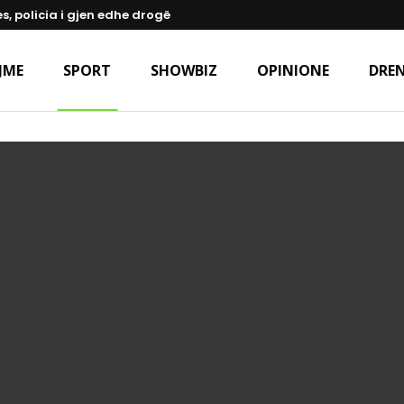
s, policia i gjen edhe drogë
JME
SPORT
SHOWBIZ
OPINIONE
DREN