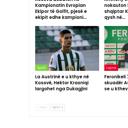
Kampionatin Evropian
nokauton 
Ekipor të Golfit, pjesë e
shqiptar K
ekipit edhe kampioni…
qysh në…
Sport
Lajme
La Austrinë e u kthye në
Feronikeli
Kosovë, Hektor Krasniqi
skuadër As
largohet nga Dukagjini
se u kthev
PREV
NEXT