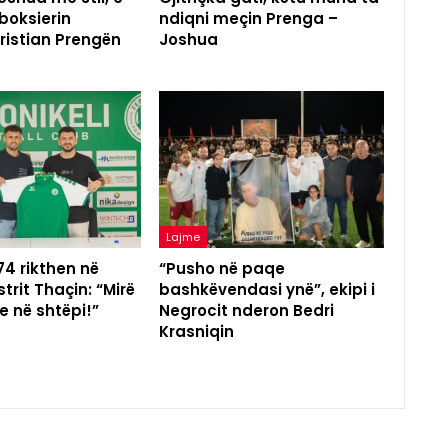
boksierin
ndiqni meçin Prenga –
ristian Prengën
Joshua
Lajme
 74 rikthen në
“Pusho në paqe
trit Thaçin: “Mirë
bashkëvendasi ynë”, ekipi i
e në shtëpi!”
Negrocit nderon Bedri
Krasniqin