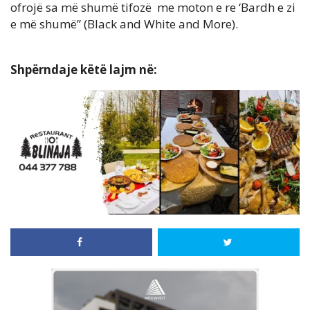
ofrojë sa më shumë tifozë me moton e re ‘Bardh e zi
e më shumë” (Black and White and More).
Shpërndaje këtë lajm në: