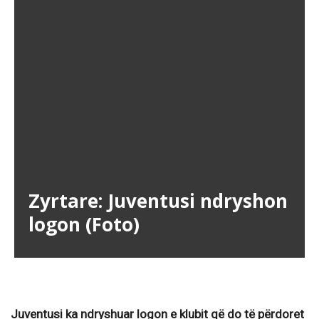
Zyrtare: Juventusi ndryshon
logon (Foto)
Juventusi ka ndryshuar logon e klubit që do të përdoret