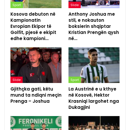
Sport
Slide
Kosova debuton në
Anthony Joshua me
Kampionatin
stil, e nokauton
Evropian Ekipor të
boksierin shqiptar
Golfit, pjesë e ekipit
Kristian Prengën qysh
edhe kampioni…
në…
Slide
Sport
Gjithçka gati, këtu
La Austrinë e u kthye
mund ta ndiqni meçin
në Kosovë, Hektor
Prenga – Joshua
Krasniqi largohet nga
Dukagjini