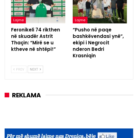
Lajme
Lajme
Feronikeli 74 rikthen
“Pusho në paqe
në skuadër Astrit
bashkëvendasi ynë”,
Thaçin: “Mirë se u
ekipi i Negrocit
ktheve në shtëpi!”
nderon Bedri
Krasniqin
PREV
NEXT
REKLAMA