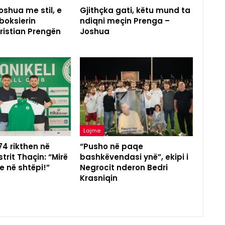
shua me stil, e
Gjithçka gati, këtu mund ta
boksierin
ndiqni meçin Prenga –
ristian Prengën
Joshua
Lajme
 74 rikthen në
“Pusho në paqe
trit Thaçin: “Mirë
bashkëvendasi ynë”, ekipi i
e në shtëpi!”
Negrocit nderon Bedri
Krasniqin