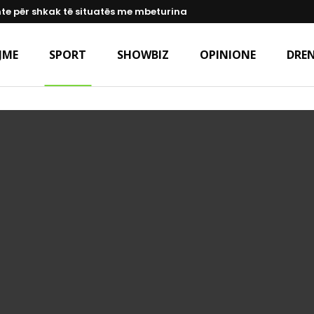
te për shkak të situatës me mbeturina
JME
SPORT
SHOWBIZ
OPINIONE
DREN