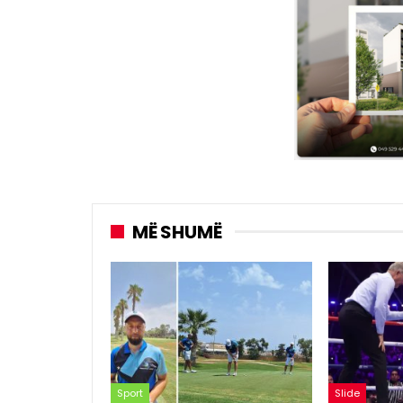
MË SHUMË
Sport
Slide