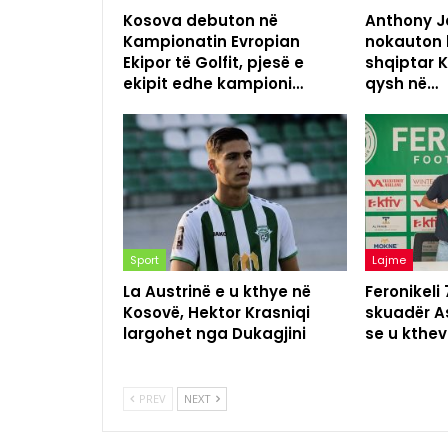
Kosova debuton në
Anthony Jo
Kampionatin Evropian
nokauton 
Ekipor të Golfit, pjesë e
shqiptar K
ekipit edhe kampioni…
qysh në…
Sport
Lajme
La Austrinë e u kthye në
Feronikeli
Kosovë, Hektor Krasniqi
skuadër As
largohet nga Dukagjini
se u kthev
PREV
NEXT