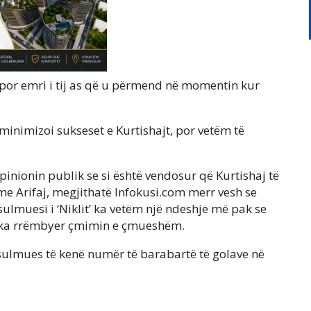
, por emri i tij as që u përmend në momentin kur
 minimizoi sukseset e Kurtishajt, por vetëm të
opinionin publik se si është vendosur që Kurtishaj të
 me Arifaj, megjithatë Infokusi.com merr vesh se
sulmuesi i ‘Niklit’ ka vetëm një ndeshje më pak se
 e ka rrëmbyer çmimin e çmueshëm.
y sulmues të kenë numër të barabartë të golave në