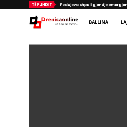
TË FUNDIT
Podujeva shpall gjendje emergjen
BALLINA
LA