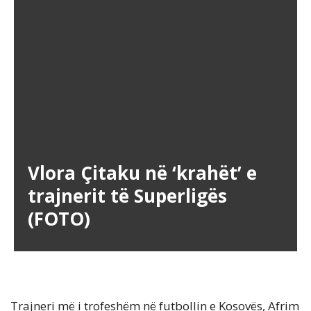
Vlora Çitaku në ‘krahët’ e
trajnerit të Superligës
(FOTO)
Trajneri më i trofeshëm në futbollin e Kosovës, Afrim