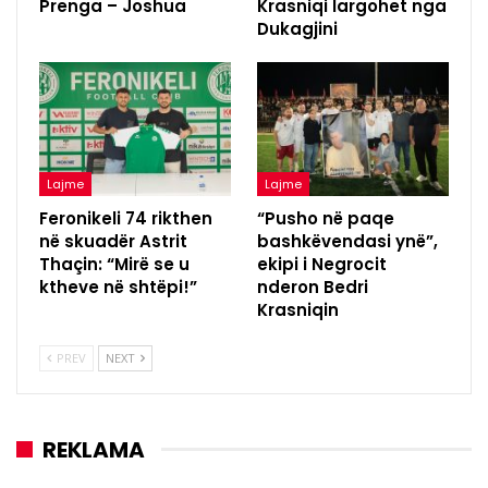
Prenga – Joshua
Krasniqi largohet nga
Dukagjini
Lajme
Lajme
Feronikeli 74 rikthen
“Pusho në paqe
në skuadër Astrit
bashkëvendasi ynë”,
Thaçin: “Mirë se u
ekipi i Negrocit
ktheve në shtëpi!”
nderon Bedri
Krasniqin
PREV
NEXT
REKLAMA