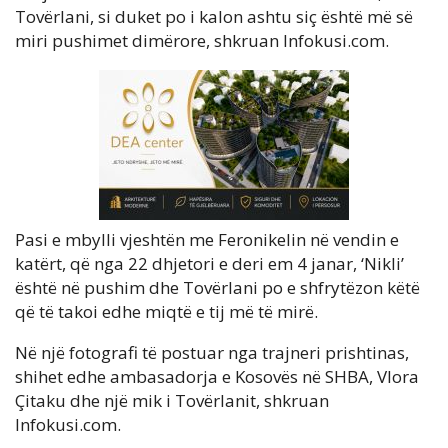
Tovërlani, si duket po i kalon ashtu siç është më së
miri pushimet dimërore, shkruan Infokusi.com.
Pasi e mbylli vjeshtën me Feronikelin në vendin e
katërt, që nga 22 dhjetori e deri em 4 janar, ‘Nikli’
është në pushim dhe Tovërlani po e shfrytëzon këtë
që të takoi edhe miqtë e tij më të mirë.
Në një fotografi të postuar nga trajneri prishtinas,
shihet edhe ambasadorja e Kosovës në SHBA, Vlora
Çitaku dhe një mik i Tovërlanit, shkruan
Infokusi.com.