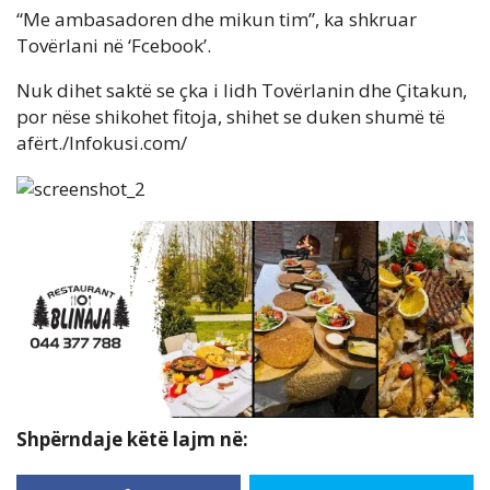
“Me ambasadoren dhe mikun tim”, ka shkruar
Tovërlani në ‘Fcebook’.
Nuk dihet saktë se çka i lidh Tovërlanin dhe Çitakun,
por nëse shikohet fitoja, shihet se duken shumë të
afërt./Infokusi.com/
Shpërndaje këtë lajm në: