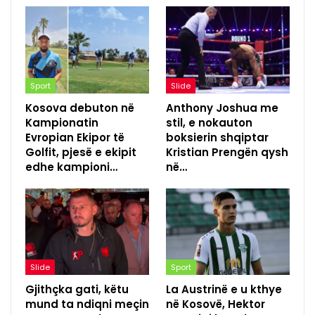
Sport
Slide
Kosova debuton në
Anthony Joshua me
Kampionatin
stil, e nokauton
Evropian Ekipor të
boksierin shqiptar
Golfit, pjesë e ekipit
Kristian Prengën qysh
edhe kampioni…
në…
Slide
Sport
Gjithçka gati, këtu
La Austrinë e u kthye
mund ta ndiqni meçin
në Kosovë, Hektor