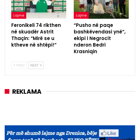
Lajme
Lajme
Feronikeli 74 rikthen
“Pusho në paqe
në skuadër Astrit
bashkëvendasi ynë”,
Thaçin: “Mirë se u
ekipi i Negrocit
ktheve në shtëpi!”
nderon Bedri
Krasniqin
PREV
NEXT
REKLAMA