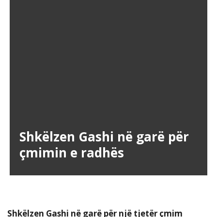
Shkëlzen Gashi në garë për
çmimin e radhës
Shkëlzen Gashi në garë për një tjetër çmim