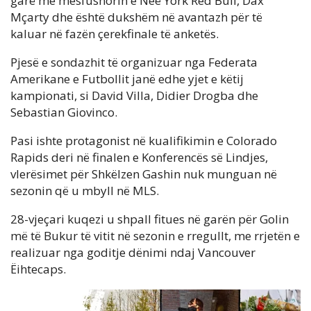
garë me mesfushorin e Neë York Red Bull, Dax
Mçarty dhe është dukshëm në avantazh për të
kaluar në fazën çerekfinale të anketës.
Pjesë e sondazhit të organizuar nga Federata
Amerikane e Futbollit janë edhe yjet e këtij
kampionati, si David Villa, Didier Drogba dhe
Sebastian Giovinco.
Pasi ishte protagonist në kualifikimin e Colorado
Rapids deri në finalen e Konferencës së Lindjes,
vlerësimet për Shkëlzen Gashin nuk munguan në
sezonin që u mbyll në MLS.
28-vjeçari kuqezi u shpall fitues në garën për Golin
më të Bukur të vitit në sezonin e rregullt, me rrjetën e
realizuar nga goditje dënimi ndaj Vancouver
Ëihtecaps.