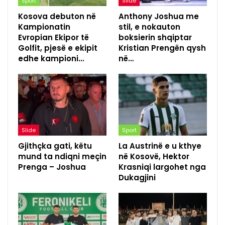
Sport
Slide
Kosova debuton në
Anthony Joshua me
Kampionatin
stil, e nokauton
Evropian Ekipor të
boksierin shqiptar
Golfit, pjesë e ekipit
Kristian Prengën qysh
edhe kampioni…
në…
Slide
Sport
Gjithçka gati, këtu
La Austrinë e u kthye
mund ta ndiqni meçin
në Kosovë, Hektor
Prenga – Joshua
Krasniqi largohet nga
Dukagjini