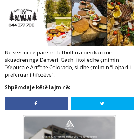
Në sezonin e parë në futbollin amerikan me
skuadrën nga Denveri, Gashi fitoi edhe çmimin
“Kepuca e Artë” te Colorado, si dhe çmimin “Lojtari i
preferuar i tifozëve”.
Shpërndaje këtë lajm në: