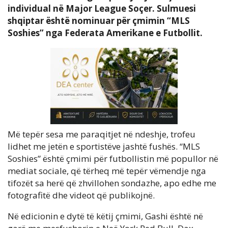
individual në Major League Soçer. Sulmuesi
shqiptar është nominuar për çmimin “MLS
Soshies” nga Federata Amerikane e Futbollit.
Më tepër sesa me paraqitjet në ndeshje, trofeu
lidhet me jetën e sportistëve jashtë fushës. “MLS
Soshies” është çmimi për futbollistin më popullor në
mediat sociale, që tërheq më tepër vëmendje nga
tifozët sa herë që zhvillohen sondazhe, apo edhe me
fotografitë dhe videot që publikojnë.
Në edicionin e dytë të këtij çmimi, Gashi është në