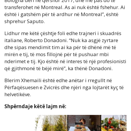
Bologna deri në qershor 2017, dhe më pas do të
transferohet në Montreal. As ai nuk është fshehur. Ai
është i gatshëm për të ardhur në Montreal”, është
shprehur Saputo.
Lidhur me këtë çështje foli edhe trajneri i skuadrës
italiane, Roberto Donadoni. “Nuk ka asgjë zyrtare
dhe sipas mendimit tim ai ka për të dhënë më të
mirën e tij, të mos fillojnë për të pushuar mbi
nderimet e tij. Kjo është në interes të një profesionisti
që gjithmonë të bëjë mirë”, ka thënë Donadoni.
Blerim Xhemaili është edhe anëtar i rregullt në
Përfaqësuesen e Zvicrës dhe njëri nga lojtarët kyç të
helvetikëve.
Shpërndaje këtë lajm në: