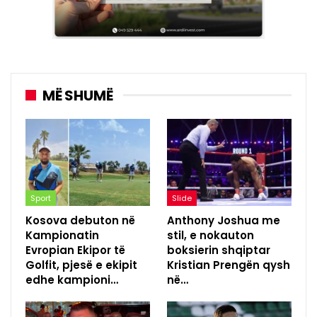
MË SHUMË
Sport
Slide
Kosova debuton në
Anthony Joshua me
Kampionatin
stil, e nokauton
Evropian Ekipor të
boksierin shqiptar
Golfit, pjesë e ekipit
Kristian Prengën qysh
edhe kampioni…
në…