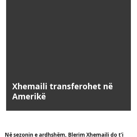
Xhemaili transferohet në
Amerikë
Në sezonin e ardhshëm, Blerim Xhemaili do t’i