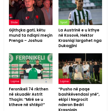
Slide
Sport
Gjithçka gati, këtu
La Austrinë e u kthye
mund ta ndiqni meçin
në Kosovë, Hektor
Prenga – Joshua
Krasniqi largohet nga
Dukagjini
Lajme
Lajme
Feronikeli 74 rikthen
“Pusho në paqe
në skuadër Astrit
bashkëvendasi ynë”,
Thaçin: “Mirë se u
ekipi i Negrocit
ktheve në shtëpi!”
nderon Bedri
Krasniqin