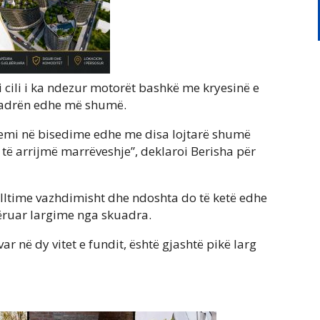
i cili i ka ndezur motorët bashkë me kryesinë e
kuadrën edhe më shumë.
 Jemi në bisedime edhe me disa lojtarë shumë
 të arrijmë marrëveshje”, deklaroi Berisha për
lltime vazhdimisht dhe ndoshta do të ketë edhe
mëruar largime nga skuadra.
r në dy vitet e fundit, është gjashtë pikë larg