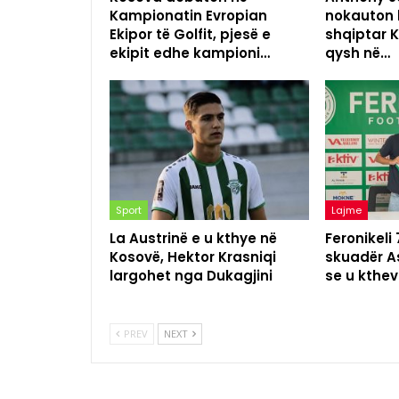
Kampionatin Evropian
nokauton 
Ekipor të Golfit, pjesë e
shqiptar K
ekipit edhe kampioni…
qysh në…
Sport
Lajme
La Austrinë e u kthye në
Feronikeli
Kosovë, Hektor Krasniqi
skuadër As
largohet nga Dukagjini
se u kthev
PREV
NEXT