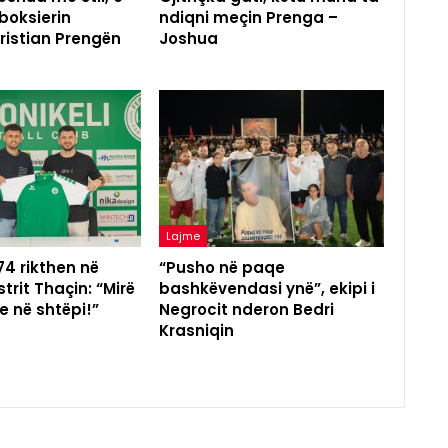
boksierin
ndiqni meçin Prenga –
ristian Prengën
Joshua
Lajme
 74 rikthen në
“Pusho në paqe
trit Thaçin: “Mirë
bashkëvendasi ynë”, ekipi i
e në shtëpi!”
Negrocit nderon Bedri
Krasniqin