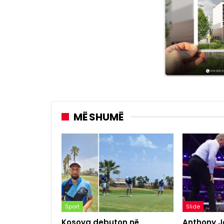
MË SHUMË
Sport
Slide
Kosova debuton në
Anthony Jo