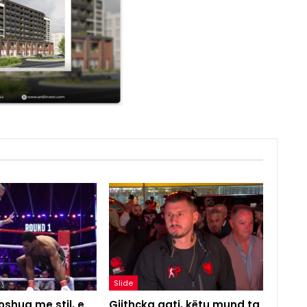
Slide
shua me stil, e
Gjithçka gati, këtu mund ta