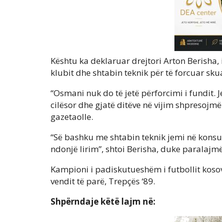
Kështu ka deklaruar drejtori Arton Berisha, 
klubit dhe shtabin teknik për të forcuar s
“Osmani nuk do të jetë përforcimi i fundit.
cilësor dhe gjatë ditëve në vijim shpresojmë
gazetaolle.
“Së bashku me shtabin teknik jemi në konsu
ndonjë lirim”, shtoi Berisha, duke paralaj
Kampioni i padiskutueshëm i futbollit kosova
vendit të parë, Trepçës ‘89.
Shpërndaje këtë lajm në: