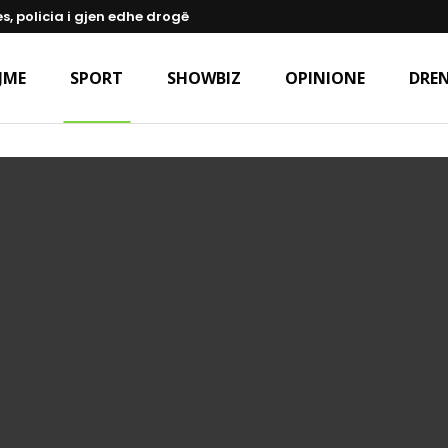
s, policia i gjen edhe drogë
JME
SPORT
SHOWBIZ
OPINIONE
DREN