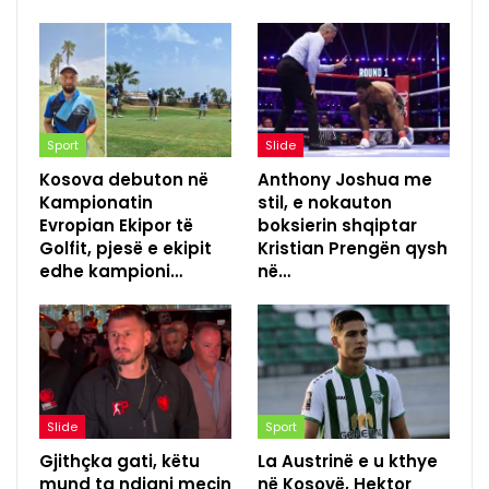
Sport
Slide
Kosova debuton në
Anthony Joshua me
Kampionatin
stil, e nokauton
Evropian Ekipor të
boksierin shqiptar
Golfit, pjesë e ekipit
Kristian Prengën qysh
edhe kampioni…
në…
Slide
Sport
Gjithçka gati, këtu
La Austrinë e u kthye
mund ta ndiqni meçin
në Kosovë, Hektor