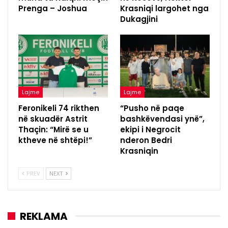
Prenga – Joshua
Krasniqi largohet nga
Dukagjini
Lajme
Lajme
Feronikeli 74 rikthen
“Pusho në paqe
në skuadër Astrit
bashkëvendasi ynë”,
Thaçin: “Mirë se u
ekipi i Negrocit
ktheve në shtëpi!”
nderon Bedri
Krasniqin
PREV
NEXT
REKLAMA