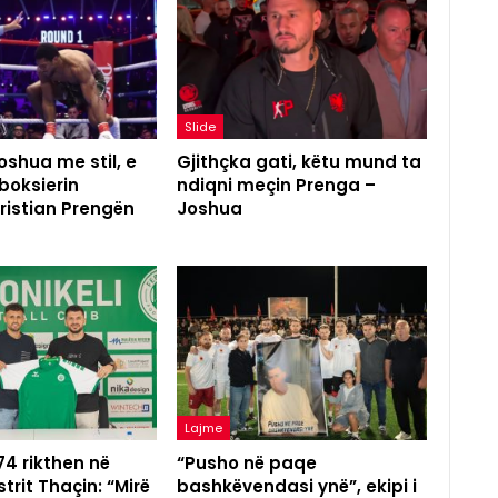
Slide
shua me stil, e
Gjithçka gati, këtu mund ta
boksierin
ndiqni meçin Prenga –
ristian Prengën
Joshua
Lajme
 74 rikthen në
“Pusho në paqe
trit Thaçin: “Mirë
bashkëvendasi ynë”, ekipi i