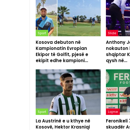
Sport
Slide
Kosova debuton në
Anthony Jo
Kampionatin Evropian
nokauton 
Ekipor të Golfit, pjesë e
shqiptar K
ekipit edhe kampioni…
qysh në…
Sport
Lajme
La Austrinë e u kthye në
Feronikeli
Kosovë, Hektor Krasniqi
skuadër As