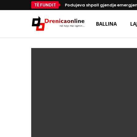
TË FUNDIT
Podujeva shpall gjendje emergjen
BALLINA
LA