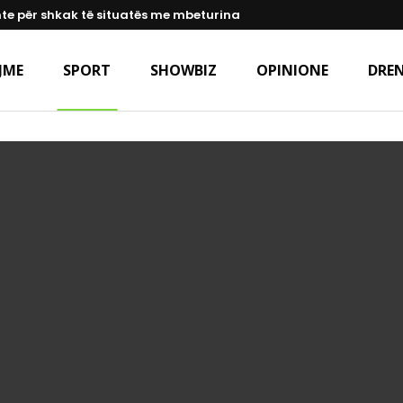
te për shkak të situatës me mbeturina
JME
SPORT
SHOWBIZ
OPINIONE
DREN