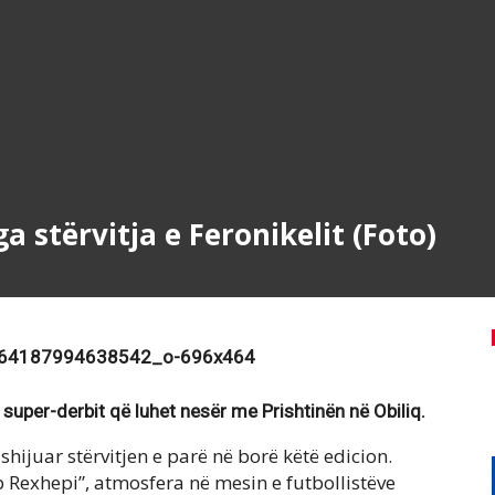
stërvitja e Feronikelit (Foto)
a super-derbit që luhet nesër me Prishtinën në Obiliq.
shijuar stërvitjen e parë në borë këtë edicion.
Rexhepi”, atmosfera në mesin e futbollistëve