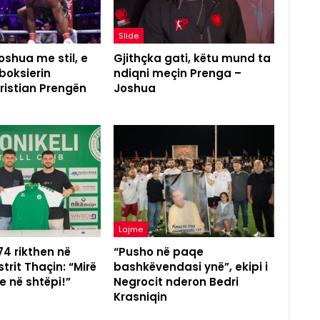
Slide
shua me stil, e
Gjithçka gati, këtu mund ta
boksierin
ndiqni meçin Prenga –
ristian Prengën
Joshua
Lajme
 74 rikthen në
“Pusho në paqe
trit Thaçin: “Mirë
bashkëvendasi ynë”, ekipi i
e në shtëpi!”
Negrocit nderon Bedri
Krasniqin