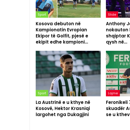
Sport
Slide
Kosova debuton në
Anthony Jo
Kampionatin Evropian
nokauton 
Ekipor të Golfit, pjesë e
shqiptar K
ekipit edhe kampioni…
qysh në…
Sport
Lajme
La Austrinë e u kthye në
Feronikeli
Kosovë, Hektor Krasniqi
skuadër As
largohet nga Dukagjini
se u kthev