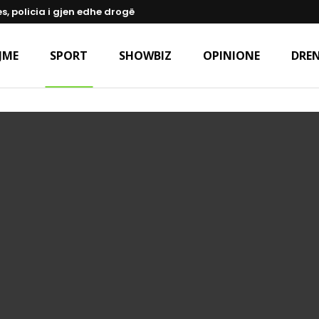
s, policia i gjen edhe drogë
JME
SPORT
SHOWBIZ
OPINIONE
DREN