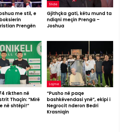
Slide
shua me stil, e
Gjithçka gati, këtu mund ta
boksierin
ndiqni meçin Prenga –
ristian Prengën
Joshua
Lajme
 74 rikthen në
“Pusho në paqe
trit Thaçin: “Mirë
bashkëvendasi ynë”, ekipi i
e në shtëpi!”
Negrocit nderon Bedri
Krasniqin