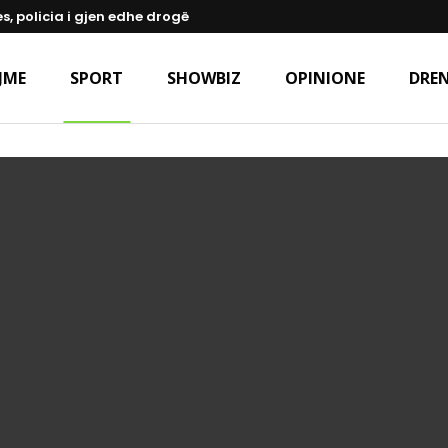
s, policia i gjen edhe drogë
JME
SPORT
SHOWBIZ
OPINIONE
DREN