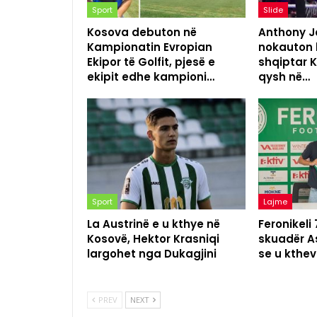
Sport
Slide
Kosova debuton në
Anthony Jo
Kampionatin Evropian
nokauton 
Ekipor të Golfit, pjesë e
shqiptar K
ekipit edhe kampioni…
qysh në…
Sport
Lajme
La Austrinë e u kthye në
Feronikeli
Kosovë, Hektor Krasniqi
skuadër As
largohet nga Dukagjini
se u kthev
PREV
NEXT