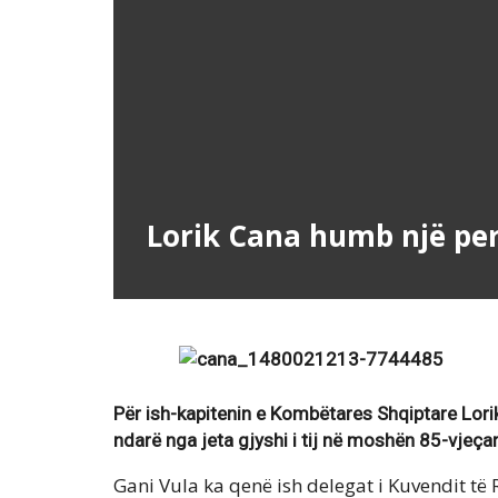
Lorik Cana humb një per
Për ish-kapitenin e Kombëtares Shqiptare Lori
ndarë nga jeta gjyshi i tij në moshën 85-vjeçar
Gani Vula ka qenë ish delegat i Kuvendit të R