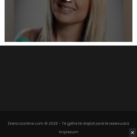
Drenicaonline.com © 2026 - Të gjithë të drejtat janë të rezervuara
Impresum
✕