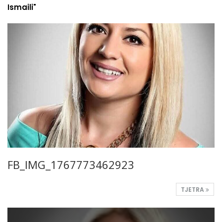
Ismaili"
FB_IMG_1767773462923
TJETRA