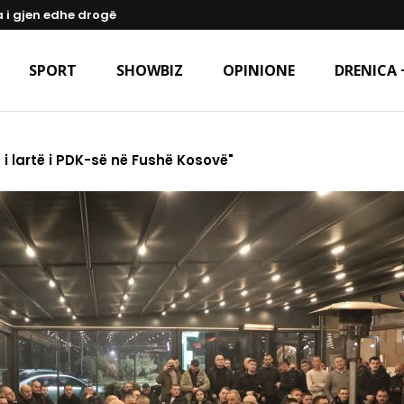
a i gjen edhe drogë
SPORT
SHOWBIZ
OPINIONE
DRENICA 
i lartë i PDK-së në Fushë Kosovë"