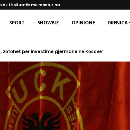
hkak të situatës me mbeturina
SPORT
SHOWBIZ
OPINIONE
DRENICA 
h, zotohet për investime gjermane në Kosovë"