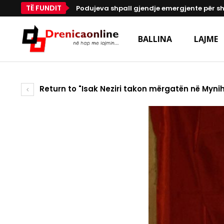
TË FUNDIT
Podujeva shpall gjendje emergjente për s
BALLINA
LAJME
Return to "Isak Neziri takon mërgatën në Myni