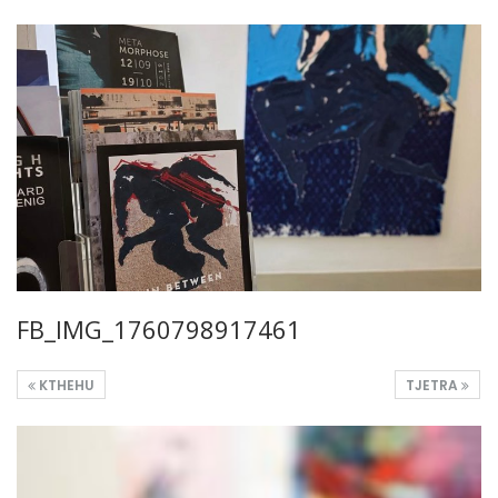
FB_IMG_1760798917461
KTHEHU
TJETRA