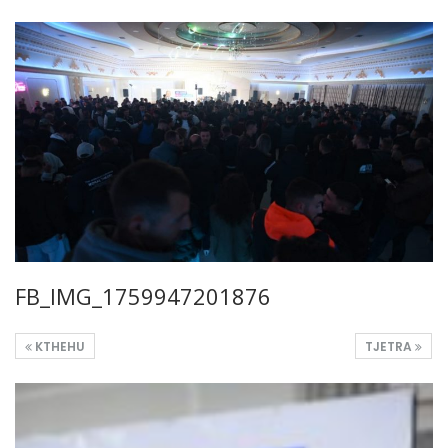
FB_IMG_1759947201876
KTHEHU
TJETRA