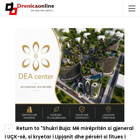
Return to "Shukri Buja: Më mirëpritën si gjeneral
i UÇK-së, si kryetar i Lipjanit dhe përsëri si fitues i