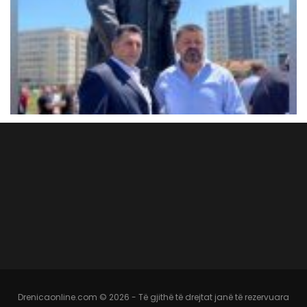
Drenicaonline.com © 2026 - Të gjithë të drejtat janë të rezervuara