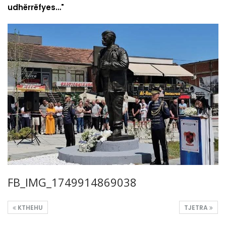
udhërrëfyes…"
FB_IMG_1749914869038
KTHEHU
TJETRA