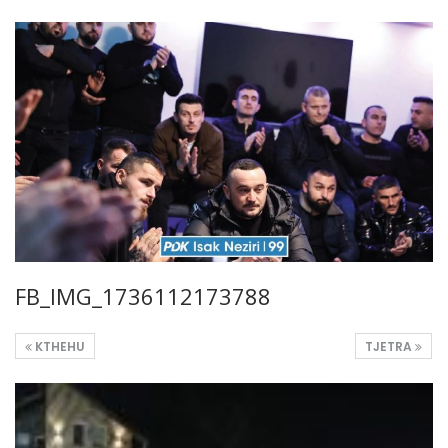
FB_IMG_1736112173788
KTHEHU
TJETRA