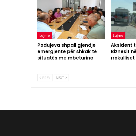
Lajme
Lajme
Podujeva shpall gjendje
Aksident t
emergjente për shkak të
Biznesit n
situatës me mbeturina
rrokulliset
PREV
NEXT