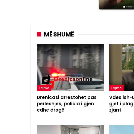
MË SHUMË
Lajme
Lajme
Drenicasi arrestohet pas
Vdes ish-u
përleshjes, policia i gjen
gjet i pl
edhe drogë
zjarri