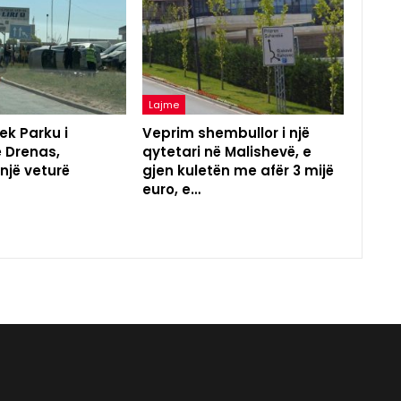
Lajme
ek Parku i
Veprim shembullor i një
ë Drenas,
qytetari në Malishevë, e
 një veturë
gjen kuletën me afër 3 mijë
euro, e…