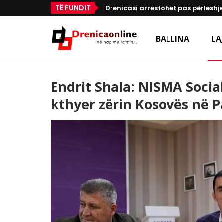
TË FUNDIT
Drenicasi arrestohet pas përleshje
BALLINA
LA
Endrit Shala: NISMA Socia
kthyer zërin Kosovës në 