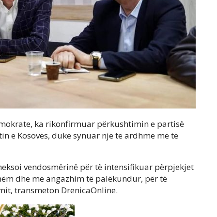
mokrate, ka rikonfirmuar përkushtimin e partisë
tin e Kosovës, duke synuar një të ardhme më të
heksoi vendosmërinë për të intensifikuar përpjekjet
eshëm dhe me angazhim të palëkundur, për të
it, transmeton DrenicaOnline.