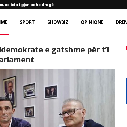
s, policia i gjen edhe drogë
JME
SPORT
SHOWBIZ
OPINIONE
DREN
ldemokrate e gatshme për t’i
Parlament