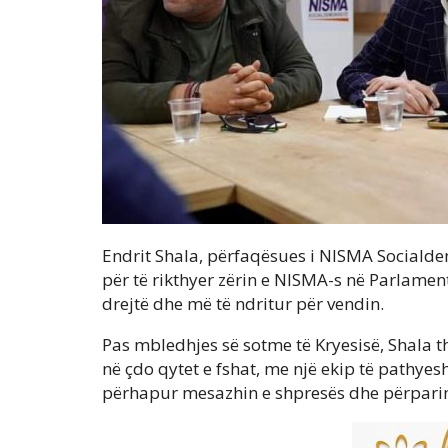
Endrit Shala, përfaqësues i NISMA Socialde
për të rikthyer zërin e NISMA-s në Parlamen
drejtë dhe më të ndritur për vendin.
Pas mbledhjes së sotme të Kryesisë, Shala t
në çdo qytet e fshat, me një ekip të pathy
përhapur mesazhin e shpresës dhe përparim