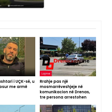
Lajme
shtari i UÇK-së, u
Rrahje pas një
agosur me armë
mosmarrëveshjeje në
komunikacion në Drenas,
tre persona arrestohen