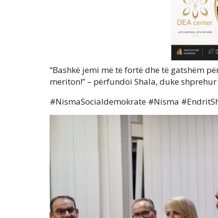
“Bashkë jemi më të fortë dhe të gatshëm për
meriton!” – përfundoi Shala, duke shprehur 
#NismaSocialdemokrate #Nisma #EndritSh