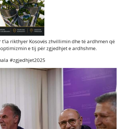
 t’ia rikthyer Kosovës zhvillimin dhe të ardhmen që
optimizmin e tij për zgjedhjet e ardhshme.
ala #zgjedhjet2025