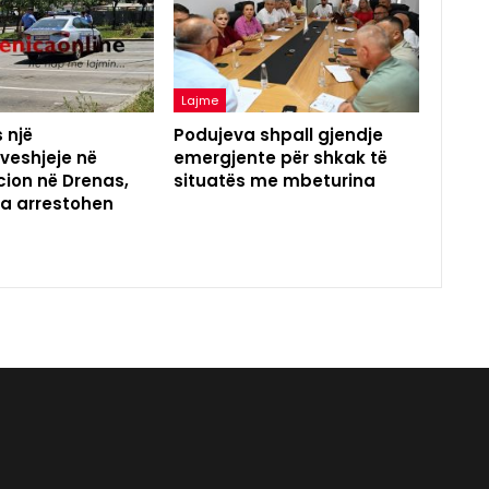
Lajme
 një
Podujeva shpall gjendje
eshjeje në
emergjente për shkak të
ion në Drenas,
situatës me mbeturina
na arrestohen