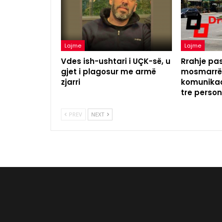
Lajme
Lajme
Vdes ish-ushtari i UÇK-së, u
Rrahje pas
gjet i plagosur me armë
mosmarrëv
zjarri
komunikac
tre perso
PREV
NEXT