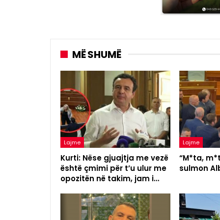
MË SHUMË
Lajme
Lajme
Kurti: Nëse gjuajtja me vezë
“M*ta, m*t
është çmimi për t’u ulur me
sulmon Alb
opozitën në takim, jam i…