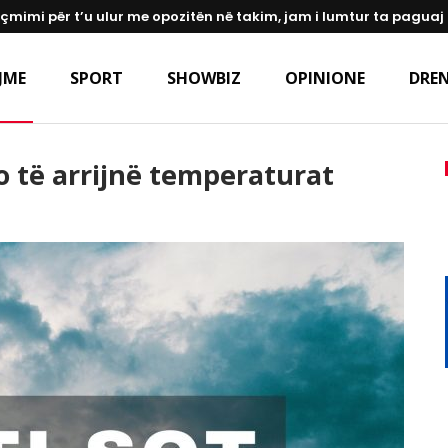
 çmimi për t’u ulur me opozitën në takim, jam i lumtur ta paguaj
JME
SPORT
SHOWBIZ
OPINIONE
DREN
do të arrijnë temperaturat