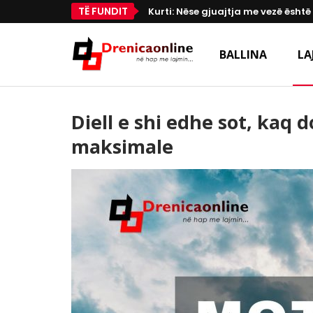
TË FUNDIT
Kurti: Nëse gjuajtja me vezë është
BALLINA
LA
Diell e shi edhe sot, kaq 
maksimale