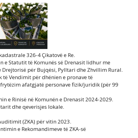
kadastrale 326-4 Çikatovë e Re.
 e Statutit të Komunës së Drenasit lidhur me
rejtorisë për Bujqësi, Pylltari dhe Zhvillim Rural.
 të Vendimit për dhënien e pronave të
rytëzim afatgjatë personave fizik/juridik (për 99
zimin e Rinisë në Komunën e Drenasit 2024-2029.
tarit dhe qeverisjes lokale.
Auditimit (ZKA) për vitin 2023.
mentimin e Rekomandimeve të ZKA-së
.