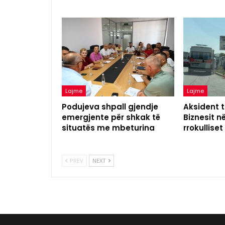
Lajme
Lajme
Podujeva shpall gjendje
Aksident t
emergjente për shkak të
Biznesit n
situatës me mbeturina
rrokulliset
PREV
NEXT