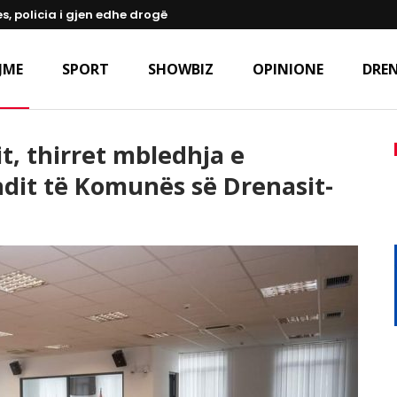
s, policia i gjen edhe drogë
JME
SPORT
SHOWBIZ
OPINIONE
DREN
t, thirret mbledhja e
dit të Komunës së Drenasit-