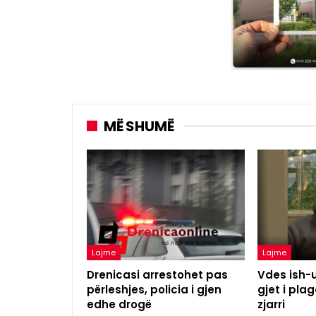
MË SHUMË
Lajme
Lajme
Drenicasi arrestohet pas
Vdes ish-u
përleshjes, policia i gjen
gjet i pl
edhe drogë
zjarri