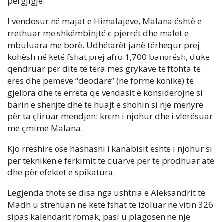
përgjigje.
I vendosur në majat e Himalajeve, Malana është e
rrethuar me shkëmbinjtë e pjerrët dhe malet e
mbuluara me borë. Udhëtarët janë tërhequr prej
kohësh në këtë fshat prej afro 1,700 banorësh, duke
qëndruar për ditë të tëra mes grykave të ftohta të
erës dhe pemëve “deodare” (në formë konike) të
gjelbra dhe të errëta që vendasit e konsiderojnë si
barin e shenjtë dhe të huajt e shohin si një mënyrë
për ta çliruar mendjen: krem i njohur dhe i vlerësuar
me çmime Malana.
Kjo rrëshirë ose hashashi i kanabisit është i njohur si
për teknikën e fërkimit të duarve për të prodhuar atë
dhe për efektet e spikatura.
Legjenda thotë se disa nga ushtria e Aleksandrit të
Madh u strehuan në këtë fshat të izoluar në vitin 326
sipas kalendarit romak, pasi u plagosën në një