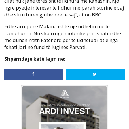
cilat nuk janë tërësisht të lidhura me Kanashin. Kjo
ngre pyetje interesante lidhur me parahistorinë e saj
dhe strukturën gjuhësore të saj”, citon BBC.
Edhe arritja në Malana ishte një udhëtim në të
panjohurën. Nuk ka rrugë motorike për fshatin dhe
më duhen rreth katër orë për të udhëtuar atje nga
fshati Jari në fund të luginës Parvati.
Shpërndaje këtë lajm në: