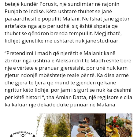
betejë kundër Porusit, një sundimtar në rajonin
Punjab të Indisë. Këta ushtarë thuhet se janë
paraardhësit e popullit Malani. Në fshat janë gjetur
artefakte nga ajo periudhë, siç është shpata që
thuhet se qëndron brenda tempullit. Megjithatë,
lidhjet gjenetike me ushtarët nuk janë studiuar.
“Pretendimi i madh që njerëzit e Malanit kanë
zbritur nga ushtria e Aleksandrit të Madh është bërë
një e vërtetë e pranuar gjerësisht, por unë nuk kam
gjetur ndonjë mbështetje reale për të. Ka disa armë
dhe gjëra të tjera që mund të gjenden që kanë
ngritur këto lidhje, por jam i sigurt se nuk ka dëshmi
për këtë histori “, tha Amlan Datta, një regjisore e cila
ka kaluar një dekadë duke punuar në Malana.