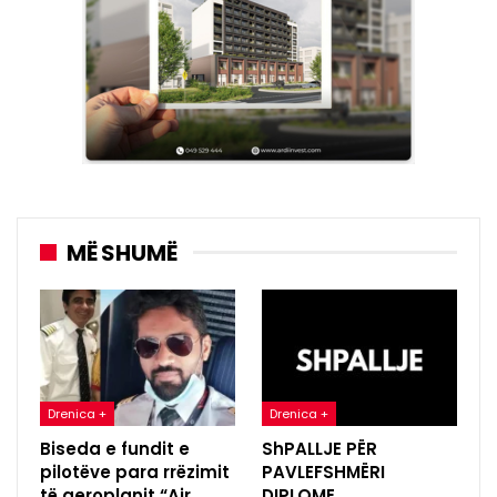
MË SHUMË
Drenica +
Drenica +
Biseda e fundit e
ShPALLJE PËR
pilotëve para rrëzimit
PAVLEFSHMËRI
të aeroplanit “Air
DIPLOME