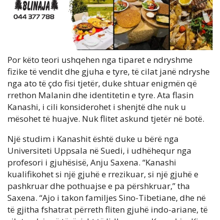
Por këto teori ushqehen nga tiparet e ndryshme
fizike të vendit dhe gjuha e tyre, të cilat janë ndryshe
nga ato të çdo fisi tjetër, duke shtuar enigmën që
rrethon Malanin dhe identitetin e tyre. Ata flasin
Kanashi, i cili konsiderohet i shenjtë dhe nuk u
mësohet të huajve. Nuk flitet askund tjetër në botë.
Një studim i Kanashit është duke u bërë nga
Universiteti Uppsala në Suedi, i udhëhequr nga
profesori i gjuhësisë, Anju Saxena. “Kanashi
kualifikohet si një gjuhë e rrezikuar, si një gjuhë e
pashkruar dhe pothuajse e pa përshkruar,” tha
Saxena. “Ajo i takon familjes Sino-Tibetiane, dhe në
të gjitha fshatrat përreth fliten gjuhë indo-ariane, të