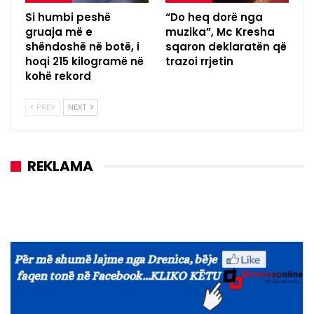
Si humbi peshë
“Do heq dorë nga
gruaja më e
muzika”, Mc Kresha
shëndoshë në botë, i
sqaron deklaratën që
hoqi 215 kilogramë në
trazoi rrjetin
kohë rekord
PREV
NEXT
REKLAMA