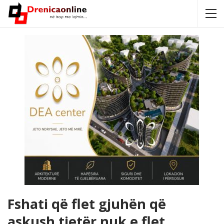
Fshati që flet gjuhën që
askush tjetër nuk e flet