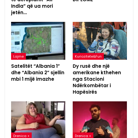
India” që ua mori
jetën…
Lajme
Kuriozitete&Fun
Satelitët “Albania 1”
Dy rusë dhe një
dhe “Albania 2” sjellin
amerikane kthehen
mbi 1 mijë imazhe
nga Stacioni
Ndërkombëtar i
Hapësirës
Drenica +
Drenica +