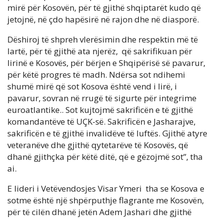
mirë për Kosovën, për të gjithë shqiptarët kudo që
jetojnë, në çdo hapësirë në rajon dhe në diasporë.
Dëshiroj të shpreh vlerësimin dhe respektin më të
lartë, për të gjithë ata njerëz, që sakrifikuan për
lirinë e Kosovës, për bërjen e Shqipërisë së pavarur,
për këtë progres të madh. Ndërsa sot ndihemi
shumë mirë që sot Kosova është vend i lirë, i
pavarur, sovran në rrugë të sigurte për integrime
euroatlantike.. Sot kujtojmë sakrificën e të gjithë
komandantëve të UÇK-së. Sakrificën e Jasharajve,
sakrificën e të gjithë invalidëve të luftës. Gjithë atyre
veteranëve dhe gjithë qytetarëve të Kosovës, që
dhanë gjithçka për këtë ditë, që e gëzojmë sot”, tha
ai.
E lideri i Vetëvendosjes Visar Ymeri tha se Kosova e
sotme është një shpërputhje flagrante me Kosovën,
për të cilën dhanë jetën Adem Jashari dhe gjithë