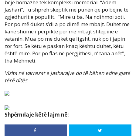
bëjë homazhe tek kompleksi memorial “Adem
Jashari”, u shpreh skeptik me punën që po bëjnë të
zgjedhurit e popullit. “Mirë u ba. Na ndihmoi zoti.
Por po më duket s’di a po dimë me mbajt. Duhet me
kanë shumë i përpiktë për me mbajt shtëpinë e
vatanin. Mua po më duket që ligsht, nuk po i japin
zor fort. Se këtu e paskan knaq kështu duhet, këtu
është mirë. Por po flas në përgjithësi, n’ tana anët”,
tha Mehmeti.
Vizita në varrezat e Jasharajve do të bëhen edhe gjatë
tërë ditës.
Shpërndaje këtë lajm në: