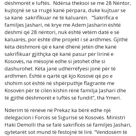
dëshmorët e luftës. Ndërsa theksoi se me 28 Nëntor,
kujtojnë se sa rrugë kanë përpara, duke kujtuar se
sa kanë sakrifikuar në të kaluarën. “Sakrifica e
familjes Jashari, në krye me Adem Jasharin është
dëshmi që 28 nëntori, nuk është vetëm datë e së
kaluarës, por është dhe projekt i së ardhmes. Gjithë
këta dëshmorë që e kanë dhënë jetën dhe kanë
sakrifikuar gjithçka që kanë pasur për lirinë e
Kosovës, na mësojnë edhe si jetohet dhe si
dashurohet. Këta janë udhërrëfyesi jonë për të
ardhmen. Është e qartë që kjo Kosovë që po e
shohim sot është në shpërputhje flagrante me
Kosovën për të cilën kishin rënë familja Jashari dhe
të gjithë dëshmorët e luftës së fundit”, tha Ymeri.
Nderim të rënëve në Prekaz ka bërë edhe një
delegacion i Forcës së Sigurisë së Kosovës. Ministri
Haki Demolli tha se falë sakrificës së familjes Jashari,
qytetarët sot mund të festojnë të lirë. “Vendosëm të