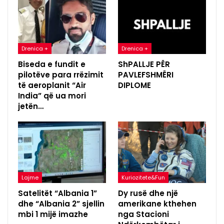
Drenica +
Drenica +
Biseda e fundit e
ShPALLJE PËR
pilotëve para rrëzimit
PAVLEFSHMËRI
të aeroplanit “Air
DIPLOME
India” që ua mori
jetën…
Lajme
Kuriozitete&Fun
Satelitët “Albania 1”
Dy rusë dhe një
dhe “Albania 2” sjellin
amerikane kthehen
mbi 1 mijë imazhe
nga Stacioni