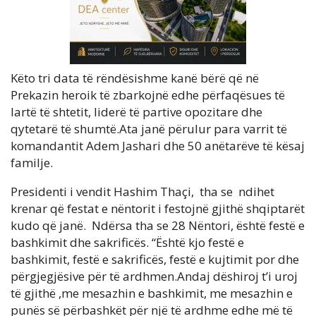
Këto tri data të rëndësishme kanë bërë që në
Prekazin heroik të zbarkojnë edhe përfaqësues të
lartë të shtetit, liderë të partive opozitare dhe
qytetarë të shumtë.Ata janë përulur para varrit të
komandantit Adem Jashari dhe 50 anëtarëve të kësaj
familje.
Presidenti i vendit Hashim Thaçi, tha se ndihet
krenar që festat e nëntorit i festojnë gjithë shqiptarët
kudo që janë. Ndërsa tha se 28 Nëntori, është festë e
bashkimit dhe sakrificës. “Është kjo festë e
bashkimit, festë e sakrificës, festë e kujtimit por dhe
përgjegjësive për të ardhmen.Andaj dëshiroj t’i uroj
të gjithë ,me mesazhin e bashkimit, me mesazhin e
punës së përbashkët për një të ardhme edhe më të