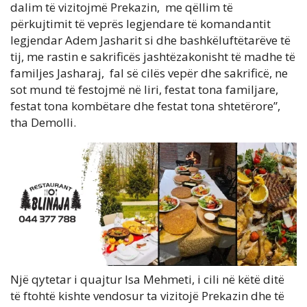
dalim të vizitojmë Prekazin, me qëllim të
përkujtimit të veprës legjendare të komandantit
legjendar Adem Jasharit si dhe bashkëluftëtarëve të
tij, me rastin e sakrificës jashtëzakonisht të madhe të
familjes Jasharaj, fal së cilës vepër dhe sakrificë, ne
sot mund të festojmë në liri, festat tona familjare,
festat tona kombëtare dhe festat tona shtetërore”,
tha Demolli.
Një qytetar i quajtur Isa Mehmeti, i cili në këtë ditë
të ftohtë kishte vendosur ta vizitojë Prekazin dhe të