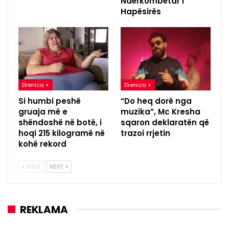
Ndërkombëtar i
Hapësirës
Drenica +
Drenica +
Si humbi peshë
“Do heq dorë nga
gruaja më e
muzika”, Mc Kresha
shëndoshë në botë, i
sqaron deklaratën që
hoqi 215 kilogramë në
trazoi rrjetin
kohë rekord
PREV
NEXT
REKLAMA