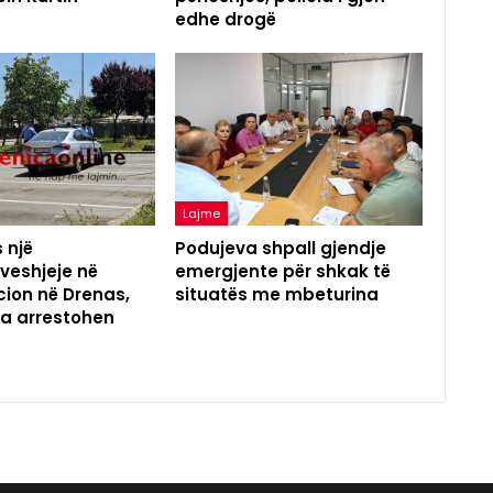
edhe drogë
Lajme
 një
Podujeva shpall gjendje
eshjeje në
emergjente për shkak të
ion në Drenas,
situatës me mbeturina
na arrestohen