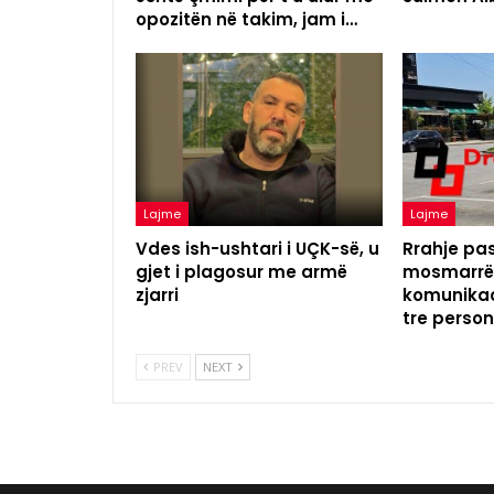
opozitën në takim, jam i…
Lajme
Lajme
Vdes ish-ushtari i UÇK-së, u
Rrahje pas
gjet i plagosur me armë
mosmarrëv
zjarri
komunikac
tre perso
PREV
NEXT