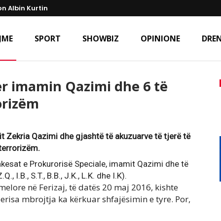
n Albin Kurtin
JME
SPORT
SHOWBIZ
OPINIONE
DREN
ër imamin Qazimi dhe 6 të
orizëm
t Zekria Qazimi dhe gjashtë të akuzuarve të tjerë të
 terrorizëm.
ankesat e Prokurorisë Speciale, imamit Qazimi dhe të
 I.B., S.T., B.B., J.K., L.K. dhe I.K).
elore në Ferizaj, të datës 20 maj 2016, kishte
derisa mbrojtja ka kërkuar shfajësimin e tyre. Por,