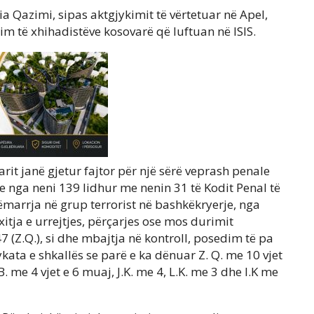
a Qazimi, sipas aktgjykimit të vërtetuar në Apel,
im të xhihadistëve kosovarë që luftuan në ISIS.
arit janë gjetur fajtor për një sërë veprash penale
e nga neni 139 lidhur me nenin 31 të Kodit Penal të
ëmarrja në grup terrorist në bashkëkryerje, nga
nxitja e urrejtjes, përçarjes ose mos durimit
7 (Z.Q.), si dhe mbajtja në kontroll, posedim të pa
ykata e shkallës se parë e ka dënuar Z. Q. me 10 vjet
B. me 4 vjet e 6 muaj, J.K. me 4, L.K. me 3 dhe I.K me