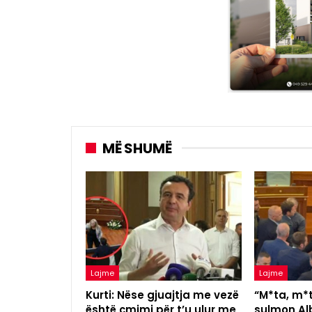
MË SHUMË
Lajme
Lajme
Kurti: Nëse gjuajtja me vezë
“M*ta, m*t
është çmimi për t’u ulur me
sulmon Alb