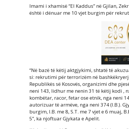
Imami i xhamisë “El Kaddus” në Gjilan, Zekri
është i dënuar me 10 vjet burgim për rekrut
“Në bazë të këtij aktgjykimi, shtatë të akuzu
si: rekrutimi për terrorizëm në bashkëkryerj
Republikës së Kosovës, organizimi dhe pjes
neni 143, lidhur me nenin 31 të këtij kodi , 
kombëtar, racor, fetar ose etnik, nga neni 14
autorizuar të armëve, nga neni 374 (I.B.). Gj
burgim, I.B. me 8, S.T. me 7 vjet e 6 muaj, B.
5”, ka njoftuar Gjykata e Apelit.