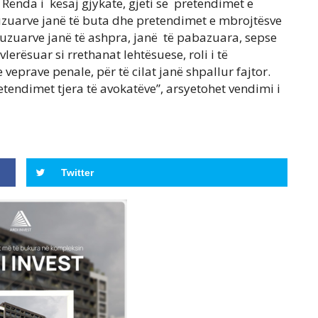
 Rënda i kësaj gjykate, gjeti se pretendimet e
uzuarve janë të buta dhe pretendimet e mbrojtësve
kuzuarve janë të ashpra, janë të pabazuara, sepse
vlerësuar si rrethanat lehtësuese, roli i të
 veprave penale, për të cilat janë shpallur fajtor.
etendimet tjera të avokatëve”, arsyetohet vendimi i
Twitter