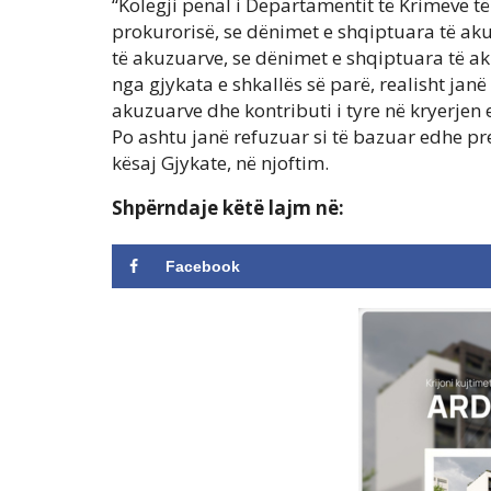
“Kolegji penal i Departamentit të Krimeve të
prokurorisë, se dënimet e shqiptuara të ak
të akuzuarve, se dënimet e shqiptuara të a
nga gjykata e shkallës së parë, realisht janë 
akuzuarve dhe kontributi i tyre në kryerjen e
Po ashtu janë refuzuar si të bazuar edhe pr
kësaj Gjykate, në njoftim.
Shpërndaje këtë lajm në:
Facebook