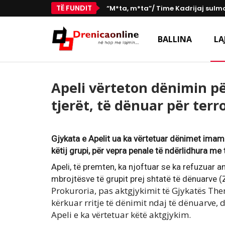
TË FUNDIT
“M*ta, m*ta”/ Time Kadrijaj sulmo
BALLINA
LA
Apeli vërteton dënimin p
tjerët, të dënuar për terr
Gjykata e Apelit ua ka vërtetuar dënimet imami
këtij grupi, për vepra penale të ndërlidhura me
Apeli, të premten, ka njoftuar se ka refuzuar 
mbrojtësve të grupit prej shtatë të dënuarve (Z.Q.,
Prokuroria, pas aktgjykimit të Gjykatës Them
kërkuar rritje të dënimit ndaj të dënuarve, 
Apeli e ka vërtetuar këtë aktgjykim.