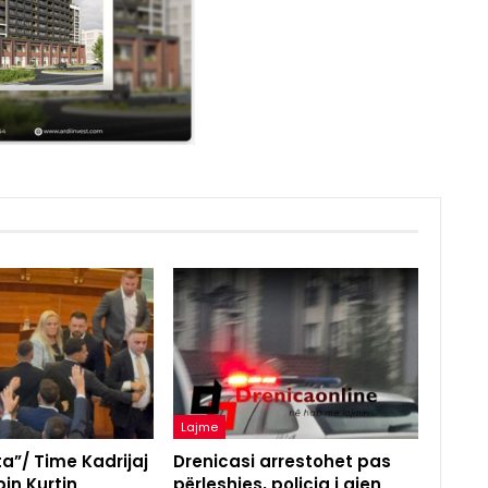
Lajme
a”/ Time Kadrijaj
Drenicasi arrestohet pas
in Kurtin
përleshjes, policia i gjen