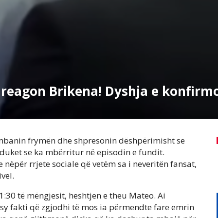
 reagon Brikena! Dyshja e konfirm
t mbanin frymën dhe shpresonin dëshpërimisht se
 duket se ka mbërritur në episodin e fundit.
nëpër rrjete sociale që vetëm sa i neveritën fansat,
vel.
 1:30 të mëngjesit, heshtjen e theu Mateo. Ai
sy fakti që zgjodhi të mos ia përmendte fare emrin