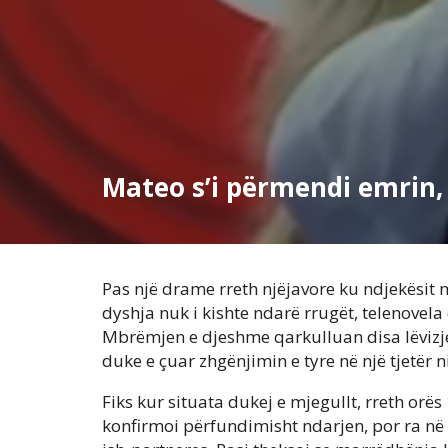
Mateo s’i përmendi emrin,
Pas një drame rreth njëjavore ku ndjekësi
dyshja nuk i kishte ndarë rrugët, telenovela
Mbrëmjen e djeshme qarkulluan disa lëvizje 
duke e çuar zhgënjimin e tyre në një tjetër ni
Fiks kur situata dukej e mjegullt, rreth orës
konfirmoi përfundimisht ndarjen, por ra në 