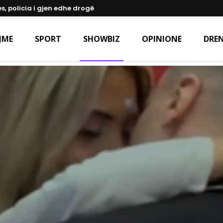
s, policia i gjen edhe drogë
JME
SPORT
SHOWBIZ
OPINIONE
DREN