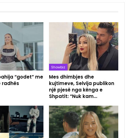
Showbiz
pahija “godet” me
Mes dhimbjes dhe
e radhës
kujtimeve, Selvija publikon
një pjesë nga kënga e
Shpatit: “Nuk kam…