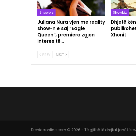
Showbiz
Showbiz
Juliana Nura vjen me reality
Dhjetë kën
show-n e saj “Eagle
publikohet
Queen”, premiera zgjon
Xhonit
interes të…
PREV
NEXT
Drenicaonline.com © 2026 - Të gjithë të drejtat janë të r