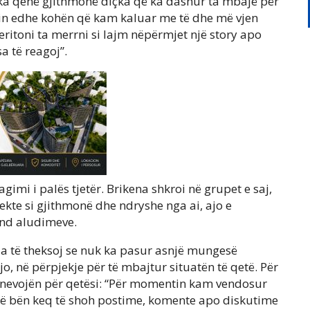
 ka qenë gjithmonë diçka që ka dashur ta mbajë për
onin edhe kohën që kam kaluar me të dhe më vjen
itoni ta merrni si lajm nëpërmjet një story apo
a të reagoj”.
mi i palës tjetër. Brikena shkroi në grupet e saj,
ekte si gjithmonë dhe ndryshe nga ai, ajo e
nd aludimeve.
a të theksoj se nuk ka pasur asnjë mungesë
jo, në përpjekje për të mbajtur situatën të qetë. Për
i nevojën për qetësi: “Për momentin kam vendosur
ë bën keq të shoh postime, komente apo diskutime