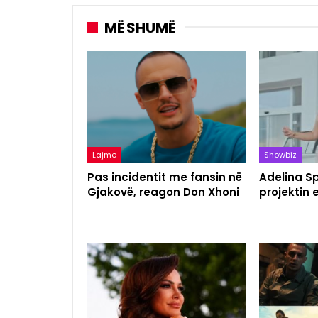
MË SHUMË
Lajme
Showbiz
Pas incidentit me fansin në
Adelina S
Gjakovë, reagon Don Xhoni
projektin 