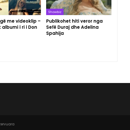
Showbiz
gë me videoklip –
Publikohet hiti veror nga
 albumi i ri i Don
Sefë Duraj dhe Adelina
Spahija
ezervuara