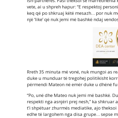
ish-partneres. Pasi theksoi se marrëdhënia
vete, ai u shpreh hapur: “E respektoj pers
keq që po shkruaj këtë mesazh… por nuk mer
një ‘like’ që nuk jemi më bashkë ndaj vendos
Rreth 35 minuta më vonë, nuk mungoi as reagi
duke u munduar të tregohej politikisht korr
përmendi Mateon në emër duke u dhënë fu
“Po, unë dhe Mateo nuk jemi më bashkë. Du
respekti nga asnjëri prej nesh,” ka shkruar a
t’i shpëtuar zhurmës mediatike, ajo thekso
edhe të largohem nga disa grupe… sepse m