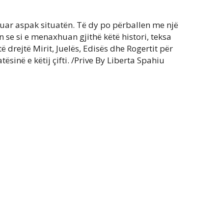
suar aspak situatën. Të dy po përballen me një
n se si e menaxhuan gjithë këtë histori, teksa
ë drejtë Mirit, Juelës, Edisës dhe Rogertit për
ësinë e këtij çifti. /Prive By Liberta Spahiu