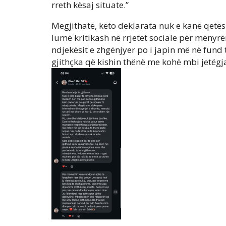
rreth kësaj situate.”
Megjithatë, këto deklarata nuk e kanë qetë
lumë kritikash në rrjetet sociale për mënyrë
ndjekësit e zhgënjyer po i japin më në fund t
gjithçka që kishin thënë me kohë mbi jetëgjat