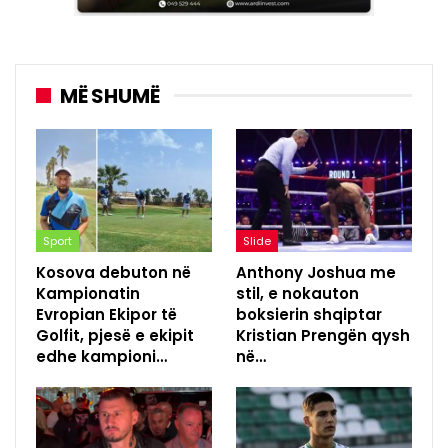
MË SHUMË
Sport
Slide
Kosova debuton në
Anthony Joshua me
Kampionatin
stil, e nokauton
Evropian Ekipor të
boksierin shqiptar
Golfit, pjesë e ekipit
Kristian Prengën qysh
edhe kampioni…
në…