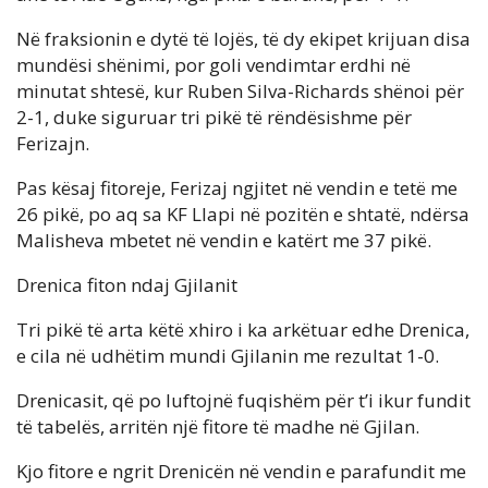
Në fraksionin e dytë të lojës, të dy ekipet krijuan disa
mundësi shënimi, por goli vendimtar erdhi në
minutat shtesë, kur Ruben Silva-Richards shënoi për
2-1, duke siguruar tri pikë të rëndësishme për
Ferizajn.
Pas kësaj fitoreje, Ferizaj ngjitet në vendin e tetë me
26 pikë, po aq sa KF Llapi në pozitën e shtatë, ndërsa
Malisheva mbetet në vendin e katërt me 37 pikë.
Drenica fiton ndaj Gjilanit
Tri pikë të arta këtë xhiro i ka arkëtuar edhe Drenica,
e cila në udhëtim mundi Gjilanin me rezultat 1-0.
Drenicasit, që po luftojnë fuqishëm për t’i ikur fundit
të tabelës, arritën një fitore të madhe në Gjilan.
Kjo fitore e ngrit Drenicën në vendin e parafundit me