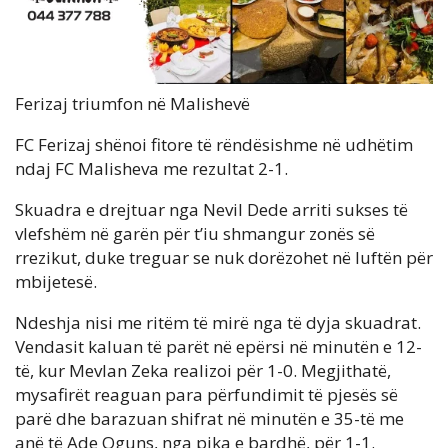
Ferizaj triumfon në Malishevë
FC Ferizaj shënoi fitore të rëndësishme në udhëtim
ndaj FC Malisheva me rezultat 2-1.
Skuadra e drejtuar nga Nevil Dede arriti sukses të
vlefshëm në garën për t’iu shmangur zonës së
rrezikut, duke treguar se nuk dorëzohet në luftën për
mbijetesë.
Ndeshja nisi me ritëm të mirë nga të dyja skuadrat.
Vendasit kaluan të parët në epërsi në minutën e 12-
të, kur Mevlan Zeka realizoi për 1-0. Megjithatë,
mysafirët reaguan para përfundimit të pjesës së
parë dhe barazuan shifrat në minutën e 35-të me
anë të Ade Oguns, nga pika e bardhë, për 1-1.