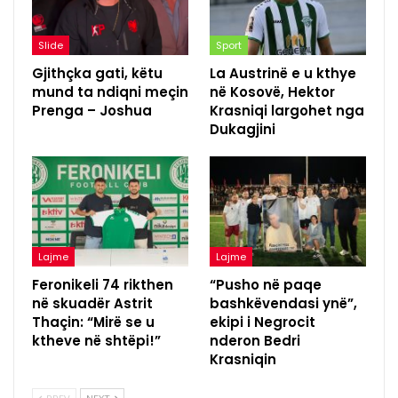
Slide
Sport
Gjithçka gati, këtu
La Austrinë e u kthye
mund ta ndiqni meçin
në Kosovë, Hektor
Prenga – Joshua
Krasniqi largohet nga
Dukagjini
Lajme
Lajme
Feronikeli 74 rikthen
“Pusho në paqe
në skuadër Astrit
bashkëvendasi ynë”,
Thaçin: “Mirë se u
ekipi i Negrocit
ktheve në shtëpi!”
nderon Bedri
Krasniqin