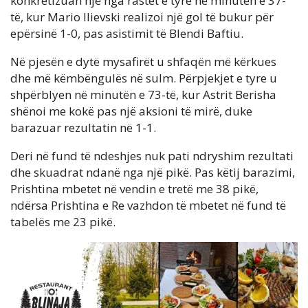
konkretizuan një nga rastet e tyre në minutën e 37-
të, kur Mario Ilievski realizoi një gol të bukur për
epërsinë 1-0, pas asistimit të Blendi Baftiu.
Në pjesën e dytë mysafirët u shfaqën më kërkues
dhe më këmbëngulës në sulm. Përpjekjet e tyre u
shpërblyen në minutën e 73-të, kur Astrit Berisha
shënoi me kokë pas një aksioni të mirë, duke
barazuar rezultatin në 1-1.
Deri në fund të ndeshjes nuk pati ndryshim rezultati
dhe skuadrat ndanë nga një pikë. Pas këtij barazimi,
Prishtina mbetet në vendin e tretë me 38 pikë,
ndërsa Prishtina e Re vazhdon të mbetet në fund të
tabelës me 23 pikë.