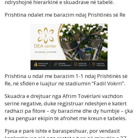
ndryshojnë hierarkinë e skuadrave në tabelë.
Prishtina ndalet me barazim ndaj Prishtinës së Re
Prishtina u ndal me barazim 1-1 ndaj Prishtinës së
Re, në sfidën e luajtur në stadiumin “Fadil Vokrri”.
Skuadra e drejtuar nga Afrim Tovërlani vazhdon
serinë negative, duke regjistruar ndeshjen e katërt
radhazi pa fitore – dy barazime dhe dy humbje – çka
e ka penguar ekipin të afrohet me kreun e tabelës.
Pjesa e parë ishte e baraspeshuar, por vendasit