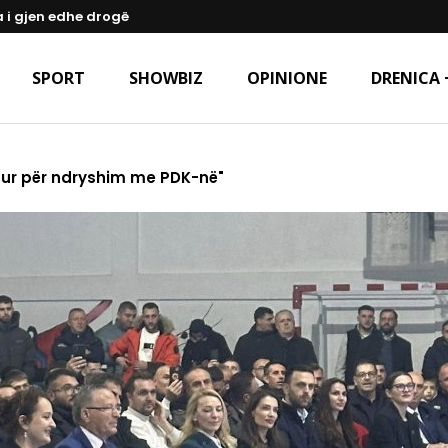
a i gjen edhe drogë
SPORT
SHOWBIZ
OPINIONE
DRENICA 
osur për ndryshim me PDK-në"