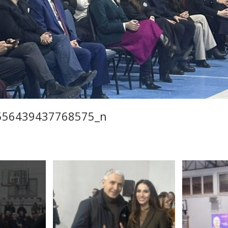
556439437768575_n