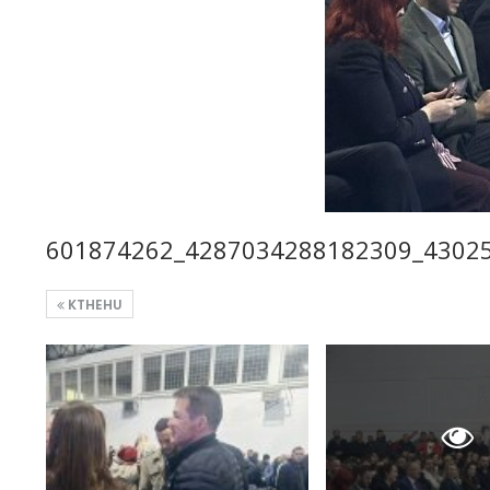
601874262_4287034288182309_4302
KTHEHU