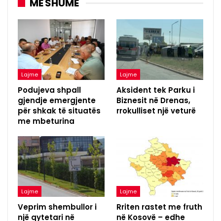
MË SHUMË
Lajme
Lajme
Podujeva shpall
Aksident tek Parku i
gjendje emergjente
Biznesit në Drenas,
për shkak të situatës
rrokulliset një veturë
me mbeturina
Lajme
Lajme
Veprim shembullor i
Rriten rastet me fruth
një qytetari në
në Kosovë – edhe