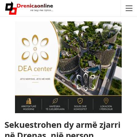
Sekuestrohen dy armë zjarri
në Drenas, një person