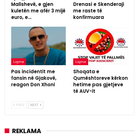
Malishevë, e gjen
Drenasi e Skenderaji
kuletën me afër 3 mijë
me raste të
euro, e…
konfirmuara
Lajme
Lajme
Pas incidentit me
Shoqata e
fansin në Gjakovë,
Qumështoreve kërkon
reagon Don Xhoni
hetime pas gjetjeve
të AUV-it
PREV
NEXT
REKLAMA