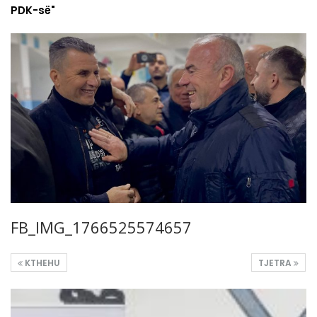
PDK-së"
FB_IMG_1766525574657
KTHEHU
TJETRA