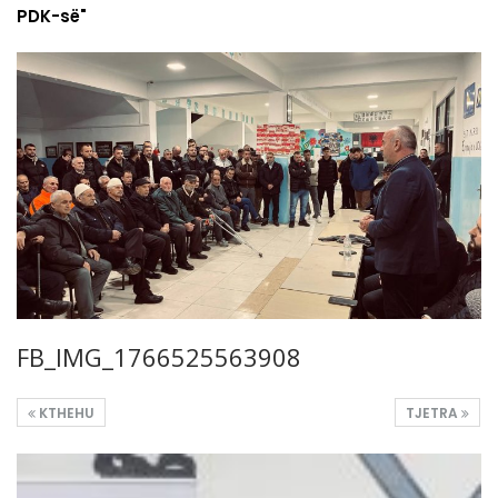
PDK-së"
FB_IMG_1766525563908
KTHEHU
TJETRA