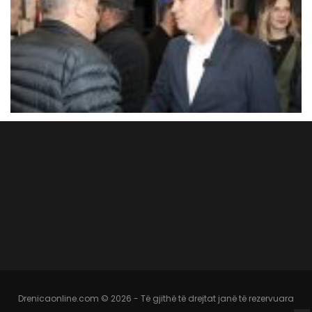
Drenicaonline.com © 2026 - Të gjithë të drejtat janë të rezervuara