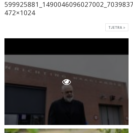
599925881_1490046096027002_7039837
472×1024
TJETRA