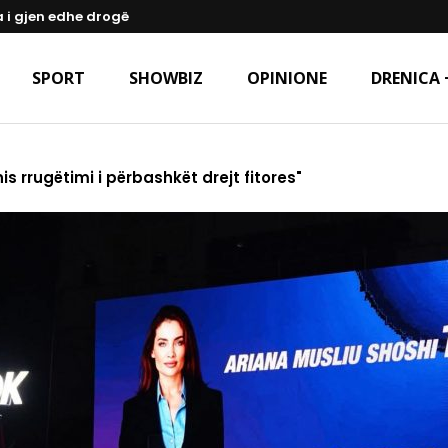
a i gjen edhe drogë
SPORT
SHOWBIZ
OPINIONE
DRENICA 
is rrugëtimi i përbashkët drejt fitores"