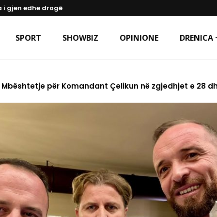
a i gjen edhe drogë
SPORT
SHOWBIZ
OPINIONE
DRENICA 
: Mbështetje për Komandant Çelikun në zgjedhjet e 28 dhj