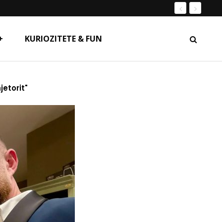
+
KURIOZITETE & FUN
etorit"