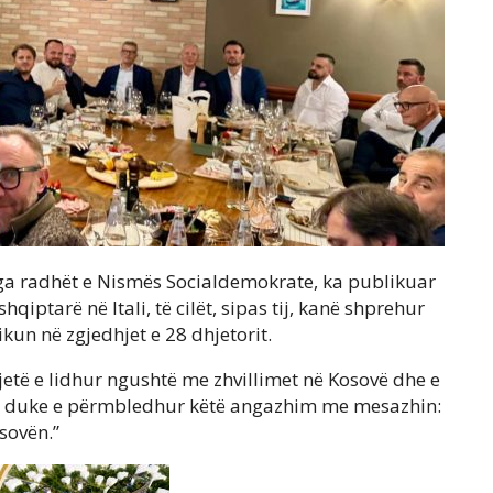
nga radhët e Nismës Socialdemokrate, ka publikuar
iptarë në Itali, të cilët, sipas tij, kanë shprehur
un në zgjedhjet e 28 dhjetorit.
etë e lidhur ngushtë me zhvillimet në Kosovë dhe e
, duke e përmbledhur këtë angazhim me mesazhin:
sovën.”