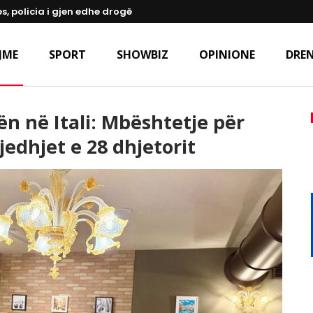
s, policia i gjen edhe drogë
JME
SPORT
SHOWBIZ
OPINIONE
DREN
n në Itali: Mbështetje për
edhjet e 28 dhjetorit