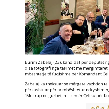
Burim Zabelaj (23), kandidat për deputet 
disa fotografi nga takimet me mërgimtarët shq
mbështetje të fuqishme për Komandant Çelik
Zabelaj ka theksuar se mërgata vazhdon të j
përkushtuar për ta mbështetur ndryshimin
“Me trup në gurbet, me zemër Çeliku për Ko