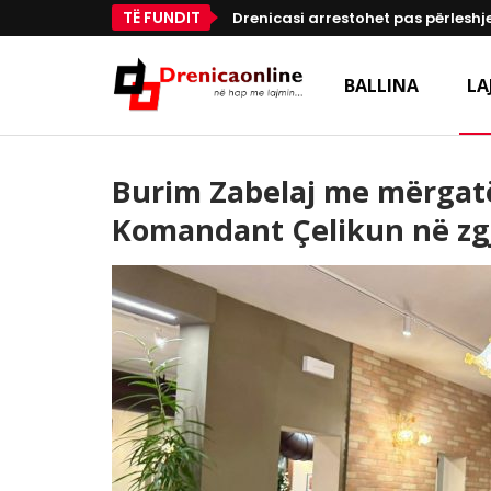
TË FUNDIT
Drenicasi arrestohet pas përleshje
BALLINA
LA
Burim Zabelaj me mërgatë
Komandant Çelikun në zgj