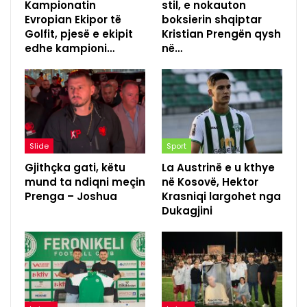
Kampionatin
stil, e nokauton
Evropian Ekipor të
boksierin shqiptar
Golfit, pjesë e ekipit
Kristian Prengën qysh
edhe kampioni…
në…
Slide
Sport
Gjithçka gati, këtu
La Austrinë e u kthye
mund ta ndiqni meçin
në Kosovë, Hektor
Prenga – Joshua
Krasniqi largohet nga
Dukagjini