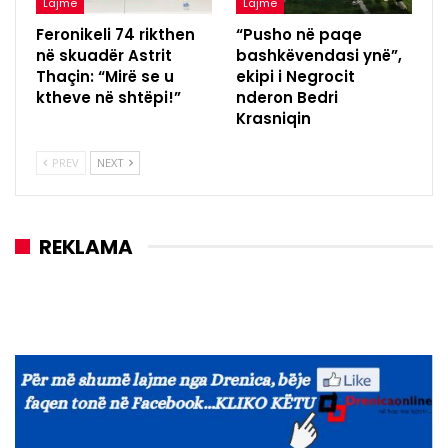
Lajme
Lajme
Feronikeli 74 rikthen
“Pusho në paqe
në skuadër Astrit
bashkëvendasi ynë”,
Thaçin: “Mirë se u
ekipi i Negrocit
ktheve në shtëpi!”
nderon Bedri
Krasniqin
PREV
NEXT
REKLAMA