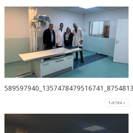
589597940_1357478479516741_875481
TJETRA